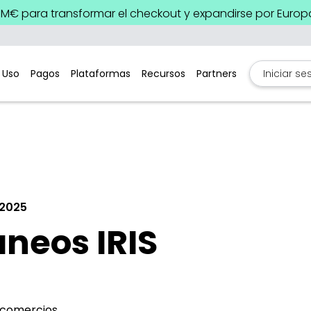
9M€ para transformar el checkout y expandirse por Europ
 Uso
Pagos
Plataformas
Recursos
Partners
Iniciar se
 2025
neos IRIS
s comercios