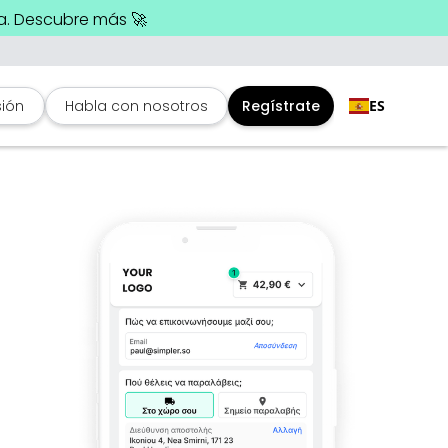
a. Descubre más 🚀
sión
Habla con nosotros
Regístrate
ES