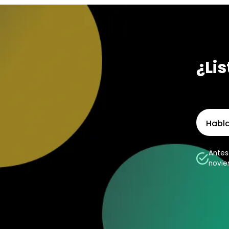
¿Li
Habla
Antes 
novi